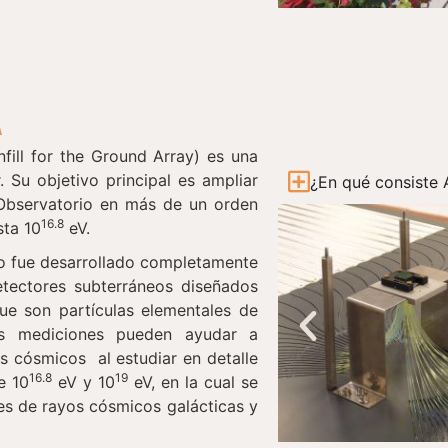
A
ill for the Ground Array) es una
. Su objetivo principal es ampliar
¿En qué consiste
 Observatorio en más de un orden
16.8
sta 10
eV.
to fue desarrollado completamente
etectores subterráneos diseñados
ue son partículas elementales de
as mediciones pueden ayudar a
os cósmicos al estudiar en detalle
16.8
19
e 10
eV y 10
eV, en la cual se
tes de rayos cósmicos galácticas y