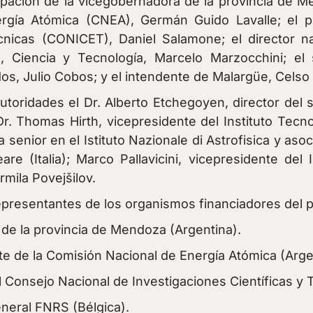
cipación de la vicegobernadora de la provincia de 
rgía Atómica (CNEA), Germán Guido Lavalle; el p
écnicas (CONICET), Daniel Salamone; el director 
n, Ciencia y Tecnología, Marcelo Marzocchini; el
s, Julio Cobos; y el intendente de Malargüe, Celso
toridades el Dr. Alberto Etchegoyen, director del s
Dr. Thomas Hirth, vicepresidente del Instituto Tecn
ca senior en el Istituto Nazionale di Astrofisica y aso
eare (Italia); Marco Pallavicini, vicepresidente del
mila Povejšilov.
representantes de los organismos financiadores del 
de la provincia de Mendoza (Argentina).
te de la Comisión Nacional de Energía Atómica (Arge
l Consejo Nacional de Investigaciones Científicas y
eneral FNRS (Bélgica).